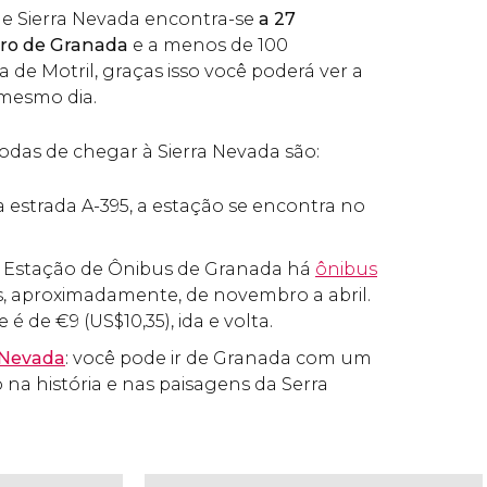
de Sierra Nevada encontra-se
a 27
tro de Granada
e a menos de 100
 de Motril, graças isso você poderá ver a
 mesmo dia.
das de chegar à Sierra Nevada são:
la estrada A-395, a estação se encontra no
a Estação de Ônibus de Granada há
ônibus
s, aproximadamente, de novembro a abril.
e é de
€
9 (
US$
10,35), ida e volta.
 Nevada
:
você pode ir de Granada com um
 na história e nas paisagens da Serra