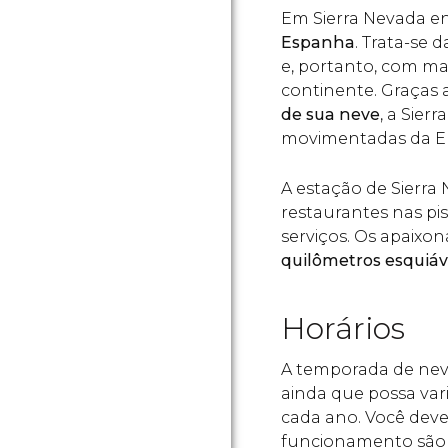
Em Sierra Nevada e
Espanha
. Trata-se 
e, portanto, com ma
continente. Graças 
de sua neve
, a Sier
movimentadas da E
A estação de Sierr
restaurantes nas pist
serviços. Os apaixo
quilômetros esquiáve
Horários
A temporada de ne
ainda que possa var
cada ano. Você deve
funcionamento são 