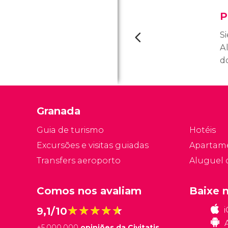
P
S
A
d
e
e
q
Granada
S
su
Guia de turismo
Hotéis
r
Excursões e visitas guiadas
Apartam
d
Transfers aeroporto
Aluguel 
b
lo
Comos nos avaliam
Baixe 
★★★★★
★★★★★
9,1/10
+
5.000.000
opiniões da Civitatis