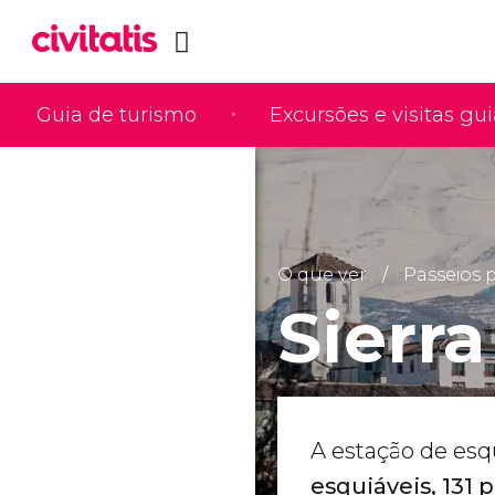
Guia de turismo
Excursões e visitas gu
O que ver
Passeios 
Sierr
A estação de esq
esquiáveis, 131 