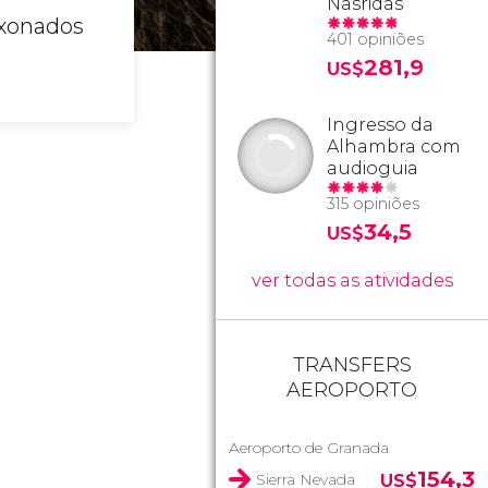
Nasridas
ixonados
401 opiniões
281,9
US$
Ingresso da
Alhambra com
audioguia
315 opiniões
34,5
US$
ver todas as atividades
TRANSFERS
AEROPORTO
Aeroporto de Granada
154,3
Sierra Nevada
US$