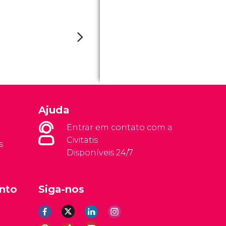
Ajuda
Entrar em contato com a
Civitatis
s
Disponíveis 24/7
nto
Siga-nos