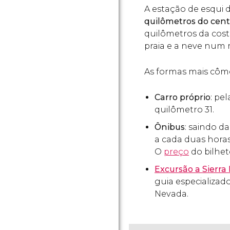
A estação de esqui 
quilômetros do cen
quilômetros da costa
praia e a neve num
As formas mais cômo
Carro próprio
: pe
quilômetro 31.
Ônibus
: saindo d
a cada duas hora
O
preço
do bilhet
Excursão a Sierra
guia especializado
Nevada.