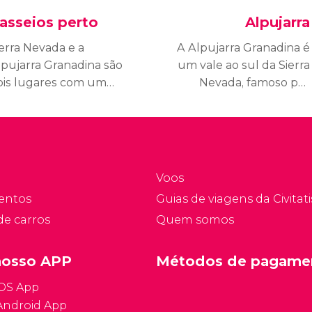
asseios perto
Alpujarra
ierra Nevada e a
A Alpujarra Granadina é
lpujarra Granadina são
um vale ao sul da Sierra
ois lugares com um
Nevada, famoso por
ncanto especial que
seus pequenos
stão a pouquíssimos
povoados com casas
uilômetros de Granada.
pintadas de branco e por
e você tiver tempo
seu artesanato típico:
ficiente,
itens feitos de jarapa.
Voos
ecomendamos
Descubra tudo o que
entos
Guias de viagens da Civitati
escobrir a excepcional
você precisa saber para
de carros
Quem somos
eleza destes dois
apaixonar-se por esta
cais.
comarca.
nosso APP
Métodos de pagame
iOS App
Android App