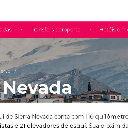
iadas
Transfers aeroporto
Hotéis em 
perto
a Nevada
ui de Sierra Nevada conta com
110 quilômetr
pistas e 21 elevadores de esqui
. Sua proximid