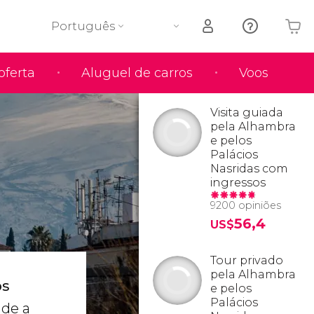
Português
oferta
Aluguel de carros
Voos
O seu carrinho está vazio
Visita guiada
pela Alhambra
e pelos
Palácios
Nasridas com
ingressos
9200 opiniões
56,4
US$
Tour privado
pela Alhambra
os
e pelos
Palácios
ade a