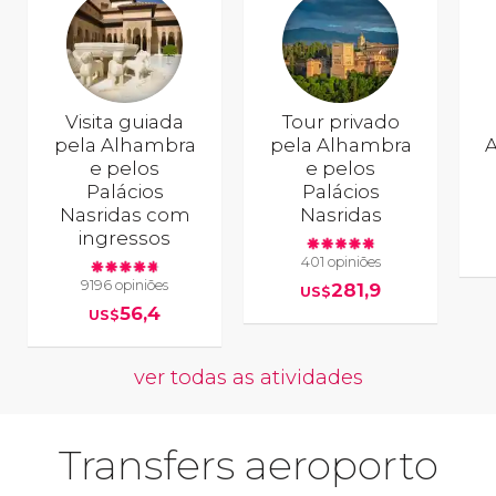
Visita guiada
Tour privado
pela Alhambra
pela Alhambra
e pelos
e pelos
Palácios
Palácios
Nasridas com
Nasridas
ingressos
401 opiniões
9196 opiniões
281,9
US$
56,4
US$
ver todas as atividades
Transfers aeroporto