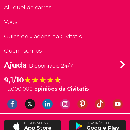
Aluguel de carros
Voos
Guias de viagens da Civitatis
Quem somos
Ajuda
Disponíveis 24/7
★★★★★
★★★★★
9,1/10
+
5.000.000
opiniões da Civitatis
DISPONÍVEL NA
DISPONÍVEL NO
App Store
Google Play