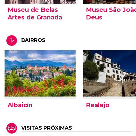
Museu de Belas
Museu São Joã
Artes de Granada
Deus
BAIRROS
Albaicín
Realejo
VISITAS PRÓXIMAS