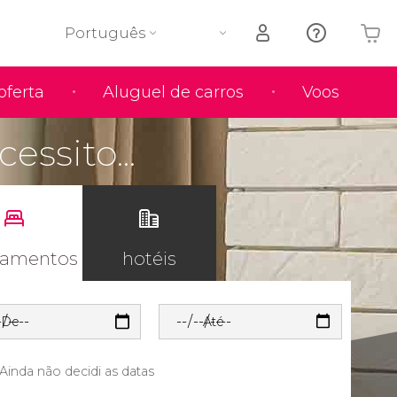
Português
oferta
Aluguel de carros
Voos
O seu carrinho está vazio
essito...
tamentos
hotéis
De
Até
Ainda não decidi as datas