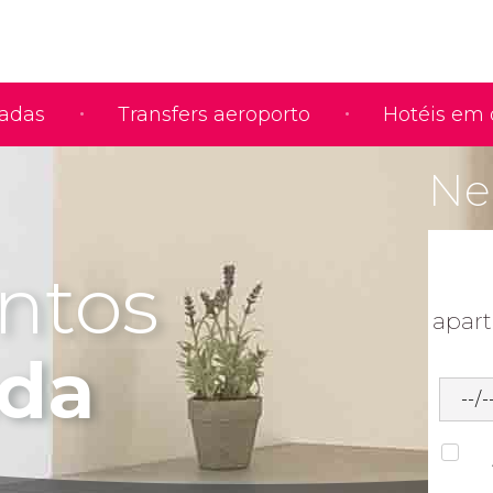
iadas
Transfers aeroporto
Hotéis em 
Nec
ntos
apar
da