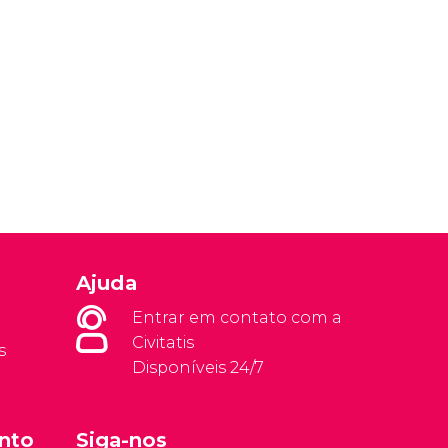
Ajuda
Entrar em contato com a
Civitatis
s
Disponíveis 24/7
nto
Siga-nos