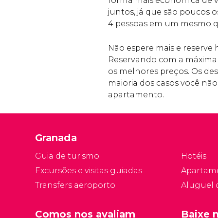
forma mais econômica de via
juntos, já que são poucos 
4 pessoas em um mesmo q
Não espere mais e reserv
Reservando com a máxima 
os melhores preços. Os de
maioria dos casos você nã
apartamento.
Granada
Guia de turismo
Hotéis
Excursões e visitas guiadas
Apartam
Transfers aeroporto
Aluguel 
Comos nos avaliam
Baixe 