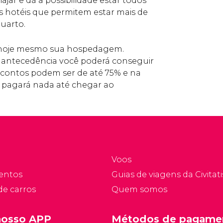
jar e dá a possibilidade estar todos
os hotéis que permitem estar mais de
uarto.
e hoje mesmo sua hospedagem.
antecedência você poderá conseguir
scontos podem ser de até 75% e na
o pagará nada até chegar ao
Voos
entos
Guias de viagens da Civitati
de carros
Quem somos
nosso APP
Métodos de pagame