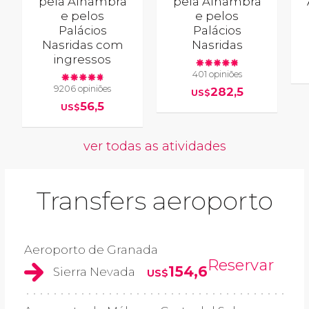
pela Alhambra
pela Alhambra
e pelos
e pelos
Palácios
Palácios
Nasridas com
Nasridas
ingressos
401 opiniões
9206 opiniões
282,5
US$
56,5
US$
ver todas as atividades
Transfers aeroporto
Aeroporto de Granada
Reservar
154,6
Sierra Nevada
US$