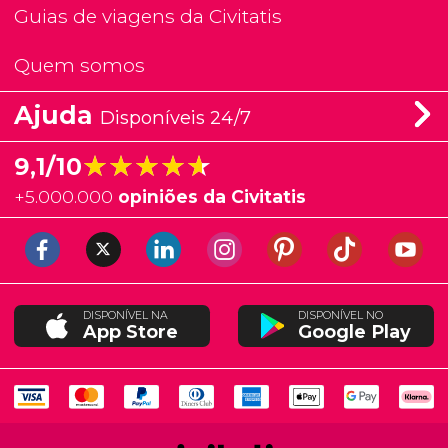
Guias de viagens da Civitatis
Quem somos
Ajuda
Disponíveis 24/7
★★★★★
★★★★★
9,1/10
+
5.000.000
opiniões da Civitatis
DISPONÍVEL NA
DISPONÍVEL NO
App Store
Google Play