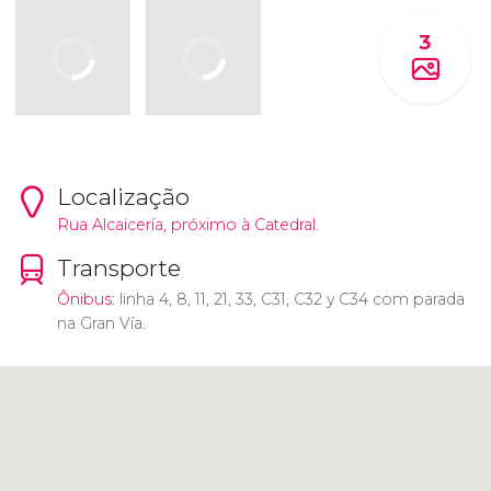
3
Localização
Rua Alcaicería, próximo à
Catedral
.
Transporte
Ônibus
: linha 4, 8, 11, 21, 33, C31, C32 y C34 com parada
na Gran Vía.
Clique para usar o mapa