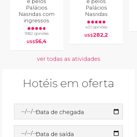
e pelos
e pelos
Palácios
Palácios
Nasridas com
Nasridas
ingressos
401 opiniões
9182 opiniões
282,2
US$
56,4
US$
ver todas as atividades
Hotéis em oferta
Data de chegada
Data de saída