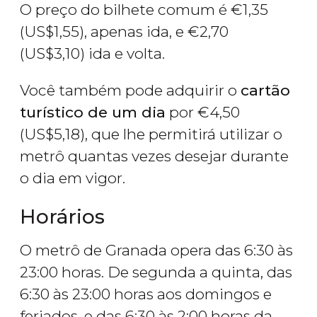
O preço do bilhete comum é
€
1,35
(
US$
1,55), apenas ida, e
€
2,70
(
US$
3,10) ida e volta.
Você também pode adquirir o
cartão
turístico de um dia
por
€
4,50
(
US$
5,18), que lhe permitirá utilizar o
metrô quantas vezes desejar durante
o dia em vigor.
Horários
O metrô de Granada opera das 6:30 às
23:00 horas. De segunda a quinta, das
6:30 às 23:00 horas aos domingos e
feriados, e das 6:30 às 2:00 horas da