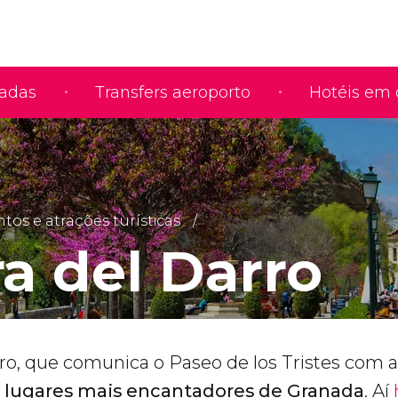
iadas
Transfers aeroporto
Hotéis em 
s e atrações turísticas
ra del Darro
rro, que comunica o Paseo de los Tristes com 
 lugares mais encantadores de Granada
. Aí