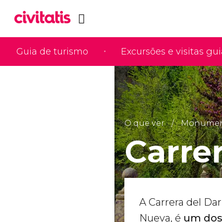
Guia de turismo
Excursões e visitas gu
O que ver
Monumento
Carre
A Carrera del Da
Nueva, é
um dos