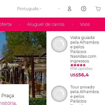
Português
oferta
Aluguel de carros
Voos
O seu carrinho está vazio
Visita guiada
pela Alhambra
e pelos
Palácios
Nasridas com
ingressos
9196 opiniões
56,4
US$
Tour privado
pela Alhambra
a Praça
e pelos
Palácios
história
,