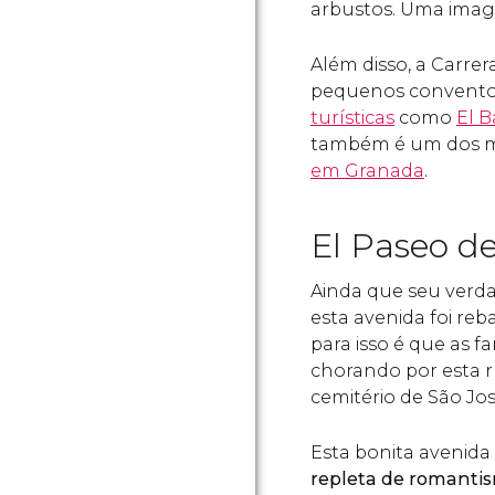
arbustos. Uma imag
Além disso, a Carrera
pequenos conventos,
turísticas
como
El 
também é um dos m
em Granada
.
El Paseo de
Ainda que seu verd
esta avenida foi reb
para isso é que as f
chorando por esta r
cemitério de São Jos
Esta bonita avenida
repleta de romanti