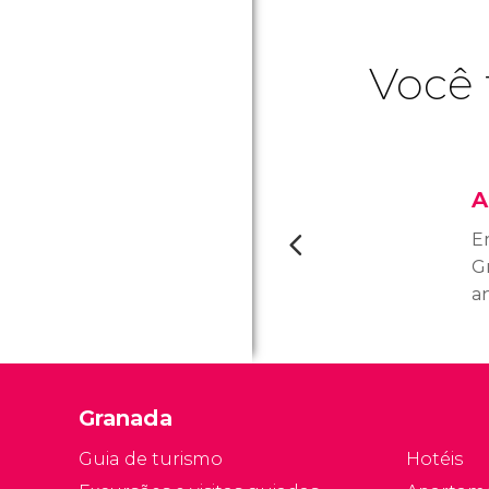
Você 
A
E
G
a
h
A
es
es
Granada
hi
l
Guia de turismo
Hotéis
v