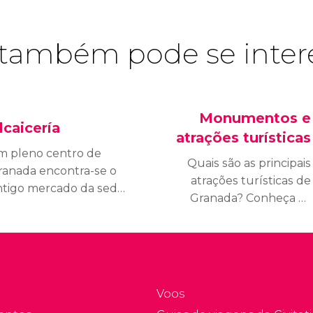
também pode se inter
Monumentos e
lcaicería
atrações turísticas
m pleno centro de
Quais são as principais
ranada encontra-se o
atrações turísticas de
ntigo mercado da seda,
Granada? Conheça os
oje conhecida como
melhores monumentos
lcaicería. Descubra
da cidade e não perca
te labirinto das ruas
nenhuma visita.
treitas cheias de
stória e repleto de
ojas com uma grande
Voos
ariedade de produtos.