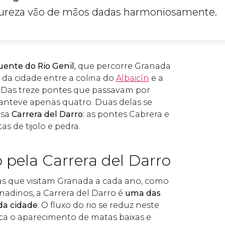
atureza vão de mãos dadas harmoniosamente.
uente do Rio Genil,
que percorre Granada
 da cidade entre a colina do
Albaicín
e a
. Das treze pontes que passavam por
anteve apenas quatro. Duas delas se
osa
Carrera del Darro
:
as pontes Cabrera e
tas de tijolo e pedra.
 pela Carrera del Darro
tas que visitam Granada a cada ano, como
nadinos, a Carrera del Darro é
uma das
da cidade
. O fluxo do rio se reduz neste
ca o aparecimento de matas baixas e