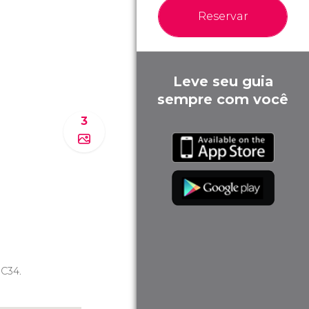
Reservar
Leve seu guia
sempre com você
3
 C34.