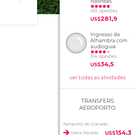
Nasridas
401 opiniões
281,9
US$
Ingresso da
Alhambra com
audioguia
314 opiniões
34,5
US$
ver todas as atividades
TRANSFERS
AEROPORTO
Aeroporto de Granada
154,3
Sierra Nevada
US$