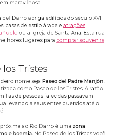
em maravilhosa!
 del Darro abriga edifícios do século XVI,
 casas de estilo árabe e
atrações
Bañuelo
ou a Igreja de Santa Ana. Esta rua
elhores lugares para
comprar souvenirs
 los Tristes
adeiro nome seja
Paseo del Padre Manjón
,
atizada como Paseo de los Tristes. A razão
amílias de pessoas falecidas passavam
ua levando a seus entes queridos até o
é.
 próxima ao Rio Darro é uma
zona
smo e boemia
. No Paseo de los Tristes você