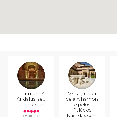
Hammam Al
Visita guiada
Ándalus, seu
pela Alhambra
bem-estar
e pelos
Palácios
Nasridas com
816 opiniões