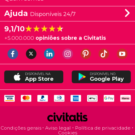
Ajuda
Disponíveis 24/7
★★★★★
★★★★★
9,1/10
+
5.000.000
opiniões sobre a Civitatis
DISPONÍVEL NA
DISPONÍVEL NO
App Store
Google Play
Condições gerais
Aviso legal
Política de privacidade
Cookies