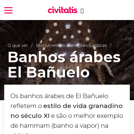
O que ver
Monumentos e atrações turísticas
Banhos árabes
El Bañuelo
Os banhos árabes de El Bañuelo
refletem o
estilo de vida granadino
no século XI
e são o melhor exemplo
de hammam (banho a vapor) na