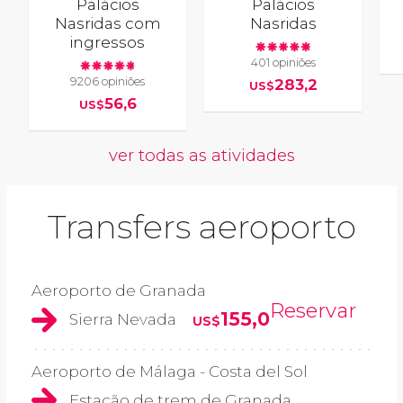
Palácios
Palácios
Nasridas com
Nasridas
ingressos
401 opiniões
9206 opiniões
283,2
US$
56,6
US$
ver todas as atividades
Transfers aeroporto
Aeroporto de Granada
Reservar
155,0
Sierra Nevada
US$
Aeroporto de Málaga - Costa del Sol
Estação de trem de Granada