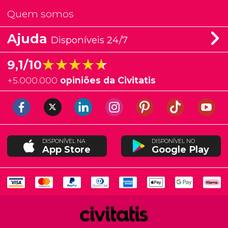
Quem somos
Ajuda
Disponíveis 24/7
★★★★★
★★★★★
9,1/10
+
5.000.000
opiniões da Civitatis
DISPONÍVEL NA
DISPONÍVEL NO
App Store
Google Play