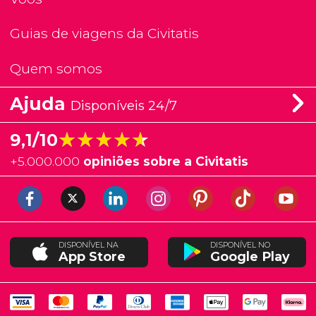
Guias de viagens da Civitatis
Quem somos
Ajuda
Disponíveis 24/7
★★★★★
★★★★★
9,1/10
+
5.000.000
opiniões sobre a Civitatis
DISPONÍVEL NA
DISPONÍVEL NO
App Store
Google Play