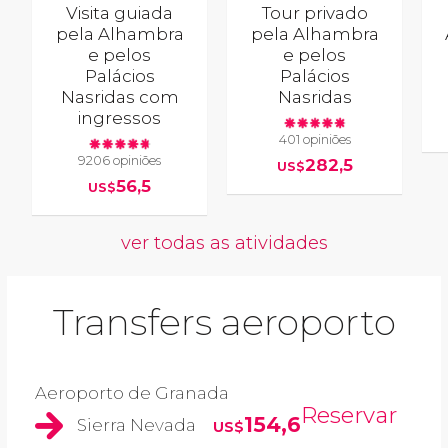
Visita guiada
Tour privado
pela Alhambra
pela Alhambra
e pelos
e pelos
Palácios
Palácios
Nasridas com
Nasridas
ingressos
401 opiniões
9206 opiniões
282,5
US$
56,5
US$
ver todas as atividades
Transfers aeroporto
Aeroporto de Granada
Reservar
154,6
Sierra Nevada
US$