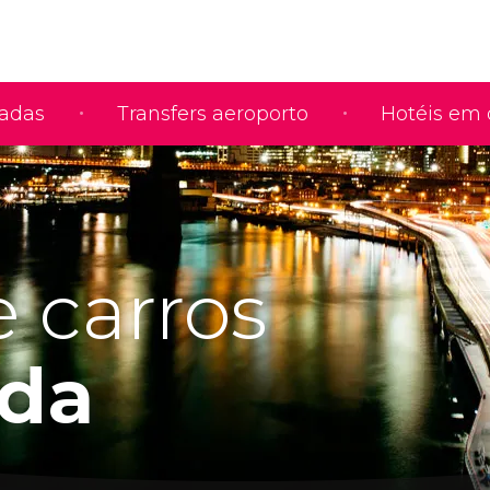
iadas
Transfers aeroporto
Hotéis em 
 carros
da