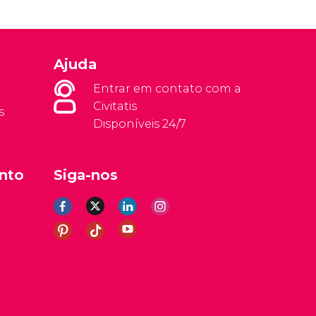
Ajuda
Entrar em contato com a
Civitatis
s
Disponíveis 24/7
nto
Siga-nos
rais
Aviso legal
Política de privacidade
Cookies