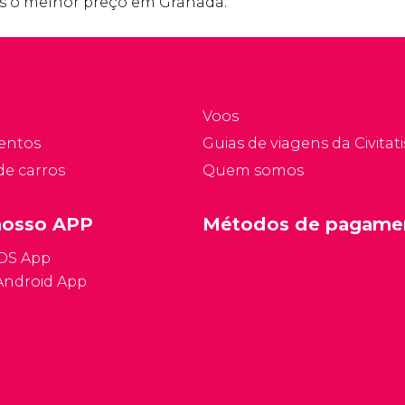
s o melhor preço em Granada.
Voos
entos
Guias de viagens da Civitati
de carros
Quem somos
nosso APP
Métodos de pagame
iOS App
Android App
Condições ge