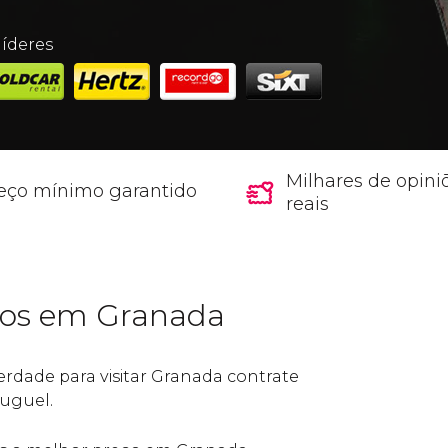
íderes
Milhares de opini
eço mínimo garantido
reais
ros em Granada
berdade para visitar Granada contrate
luguel.