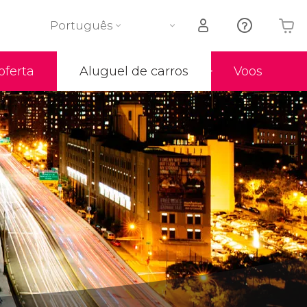
Português
oferta
Aluguel de carros
Voos
O seu carrinho está vazio